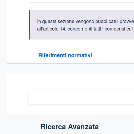
Informazioni intr
In questa sezione vengono pubblicati i provve
all'articolo 14, concernenti tutti i compensi cui
Questa sezione contiene i riferimenti normativi e le
Riferimenti normativi
Sezione compressa
Ricerca Avanzata