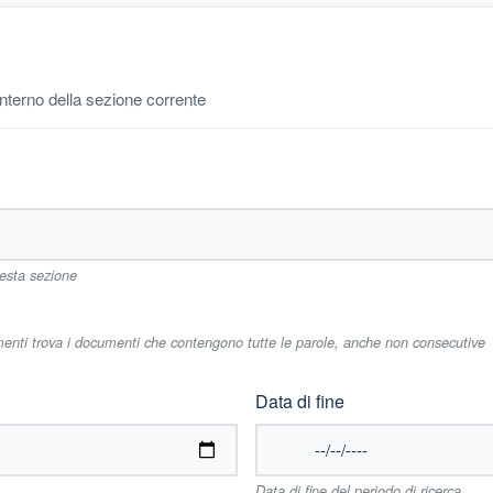
'interno della sezione corrente
uesta sezione
imenti trova i documenti che contengono tutte le parole, anche non consecutive
Data di fine
Data di fine del periodo di ricerca