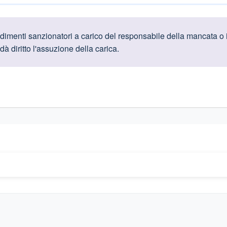
oduttive
dimenti sanzionatori a carico del responsabile della mancata o
 dà diritto l'assuzione della carica.
gislativi relativi alla trasparenza amministrativa