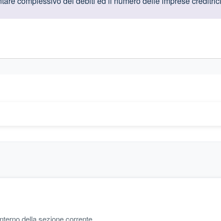
oduttive
are complessivo dei debiti ed il numero delle imprese creditrici
gislativi relativi alla trasparenza amministrativa
'interno della sezione corrente