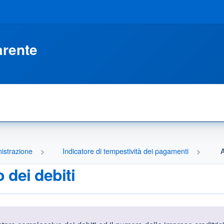
arente
istrazione
Indicatore di tempestività dei pagamenti
A
dei debiti