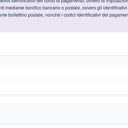
oduttive
IBAN identificativi del conto di pagamento, ovvero di imputazione
i mediante bonifico bancario o postale, ovvero gli identificativi 
te bollettino postale, nonchè i codici identificativi del pagamen
gislativi relativi alla trasparenza amministrativa