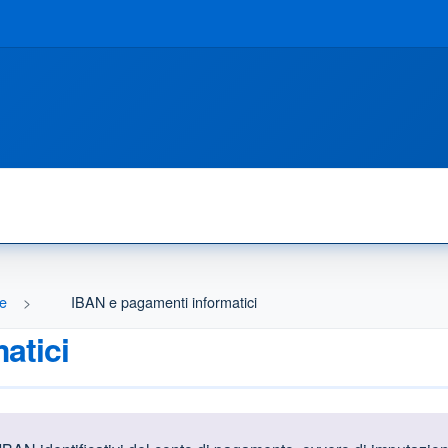
ne
IBAN e pagamenti informatici
atici