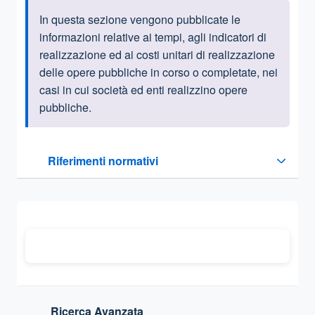
In questa sezione vengono pubblicate le
Informazioni introduttive
informazioni relative ai tempi, agli indicatori di
realizzazione ed ai costi unitari di realizzazione
delle opere pubbliche in corso o completate, nei
casi in cui società ed enti realizzino opere
pubbliche.
Questa sezione contiene i riferimenti normativi e legislativi
Riferimenti normativi
Sezione compressa
Ricerca Avanzata