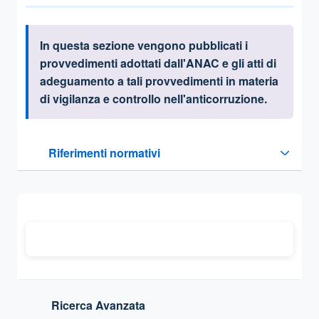
In questa sezione vengono pubblicati i
Informazioni introduttive
provvedimenti adottati dall'ANAC e gli atti di
adeguamento a tali provvedimenti in materia
di vigilanza e controllo nell'anticorruzione.
Questa sezione contiene i riferimenti normativi e legislativi
Riferimenti normativi
Sezione compressa
Ricerca Avanzata