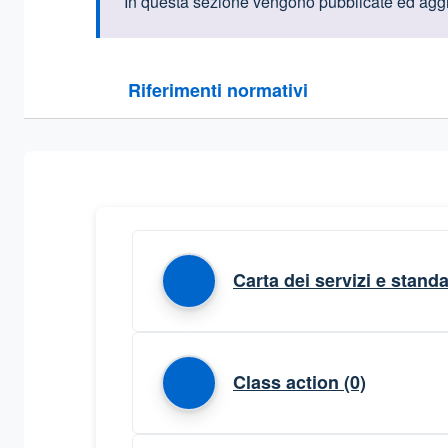
Informazioni intr
In questa sezione vengono pubblicate ed aggio
Questa sezione contiene i riferimenti normativi e le
Riferimenti normativi
Sezione compressa
Carta dei servizi e standa
Class action
(0)