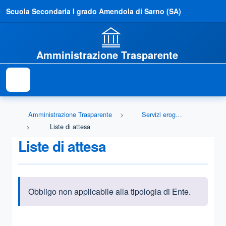
Scuola Secondaria I grado Amendola di Sarno (SA)
Amministrazione Trasparente
Amministrazione Trasparente
Servizi erogati
Liste di attesa
Liste di attesa
Obbligo non applicabile alla tipologia di Ente.
Informazioni introduttive
Questa sezione contiene i riferimenti normativi e legislativi