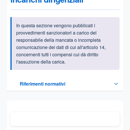
In questa sezione vengono pubblicati i
Informazioni introduttive
provvedimenti sanzionatori a carico del
responsabile della mancata o incompleta
comunicazione dei dati di cui all'articolo 14,
concernenti tutti i compensi cui dà diritto
l'assuzione della carica.
Questa sezione contiene i riferimenti normativi e legislativi
Riferimenti normativi
Sezione compressa