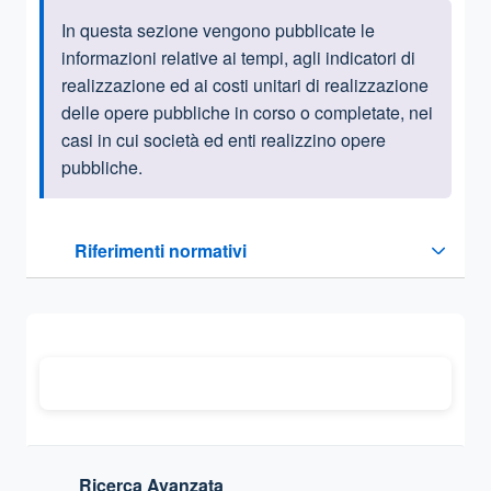
In questa sezione vengono pubblicate le
Informazioni introduttive
informazioni relative ai tempi, agli indicatori di
realizzazione ed ai costi unitari di realizzazione
delle opere pubbliche in corso o completate, nei
casi in cui società ed enti realizzino opere
pubbliche.
Questa sezione contiene i riferimenti normativi e legislativi
Riferimenti normativi
Sezione compressa
Ricerca Avanzata