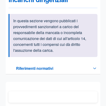
In questa sezione vengono pubblicati i
Informazioni introduttive
provvedimenti sanzionatori a carico del
responsabile della mancata o incompleta
comunicazione dei dati di cui all'articolo 14,
concernenti tutti i compensi cui dà diritto
l'assuzione della carica.
Questa sezione contiene i riferimenti normativi e legislativi
Riferimenti normativi
Sezione compressa