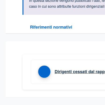
Informazioni intr
In
questa sezione vengono pubblicati i dati, le i
caso in cui sono attribuite funzioni dirigenzial
Questa sezione contiene i riferimenti normativi e le
Riferimenti normativi
Sezione compressa
Dirigenti cessati dal rapp