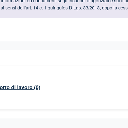
oduttive
nformazioni ed i documenti sugli incarichi dirigenziali e sui titol
i ai sensi dell'art. 14 c. 1 quinquies D.Lgs. 33/2013, dopo la ces
gislativi relativi alla trasparenza amministrativa
orto di lavoro
(0)