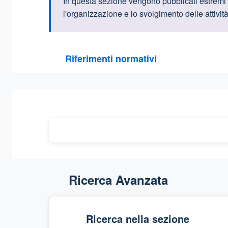
Informazioni intr
In questa sezione vengono pubblicati estremi e 
l'organizzazione e lo svolgimento delle attivi
Questa sezione contiene i riferimenti normativi e le
Riferimenti normativi
Sezione compressa
Ricerca Avanzata
Ricerca nella sezione