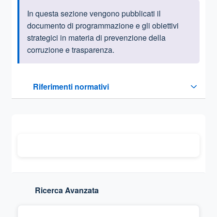
In questa sezione vengono pubblicati il
Informazioni introduttive
documento di programmazione e gli obiettivi
strategici in materia di prevenzione della
corruzione e trasparenza.
Questa sezione contiene i riferimenti normativi e legislativi
Riferimenti normativi
Sezione compressa
Ricerca Avanzata