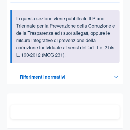
In questa sezione viene pubblicato il Piano
Informazioni introduttive
Triennale per la Prevenzione della Corruzione e
della Trasparenza ed i suoi allegati, oppure le
misure integrative di prevenzione della
corruzione individuate ai sensi dell'art. 1 c. 2 bis
L. 190/2012 (MOG 231).
Questa sezione contiene i riferimenti normativi e legislativi
Riferimenti normativi
Sezione compressa