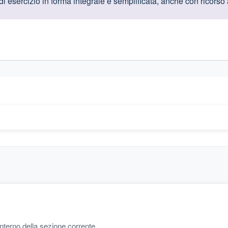
oduttive
di esercizio in forma integrale e semplificata, anche con ricorso
gislativi relativi alla trasparenza amministrativa
'interno della sezione corrente