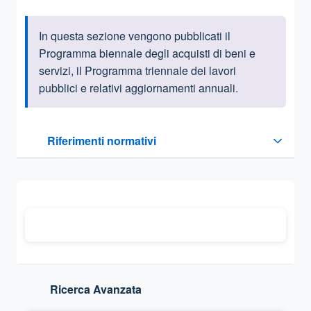
In questa sezione vengono pubblicati il
Informazioni introduttive
Programma biennale degli acquisti di beni e
servizi, il Programma triennale dei lavori
pubblici e relativi aggiornamenti annuali.
Questa sezione contiene i riferimenti normativi e legislativi
Riferimenti normativi
Sezione compressa
Ricerca Avanzata