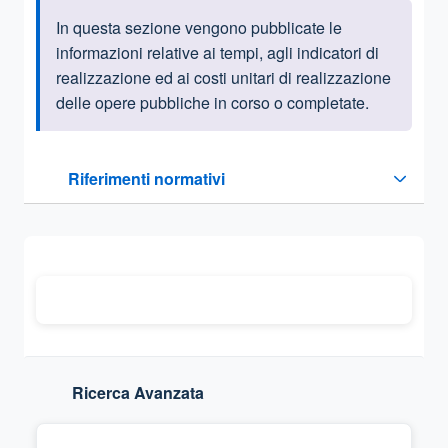
In questa sezione vengono pubblicate le
Informazioni introduttive
informazioni relative ai tempi, agli indicatori di
realizzazione ed ai costi unitari di realizzazione
delle opere pubbliche in corso o completate.
Questa sezione contiene i riferimenti normativi e legislativi
Riferimenti normativi
Sezione compressa
Ricerca Avanzata