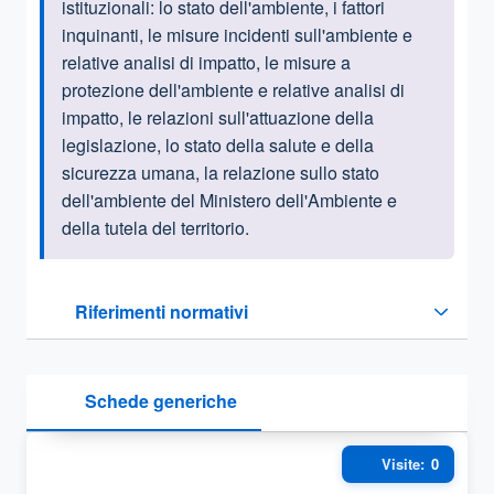
istituzionali:
lo stato dell'ambiente, i fattori
inquinanti, le misure incidenti sull'ambiente e
relative analisi di impatto, le misure a
protezione dell'ambiente e relative analisi di
impatto, le relazioni sull'attuazione della
legislazione, lo stato della salute e della
sicurezza umana, la relazione sullo stato
dell'ambiente del Ministero dell'Ambiente e
della tutela del territorio.
Questa sezione contiene i riferimenti normativi e legislativi
Riferimenti normativi
Sezione compressa
Sezioni documenti di trasparenza
Schede generiche
Elenco completo dei documenti generici
Schede Generiche della Pubblica Ammi
Visite:
0