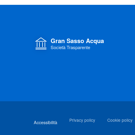
Gran Sasso Acqua
Società Trasparente
Link di interesse
Privacy policy
Cookie policy
Accessibilità